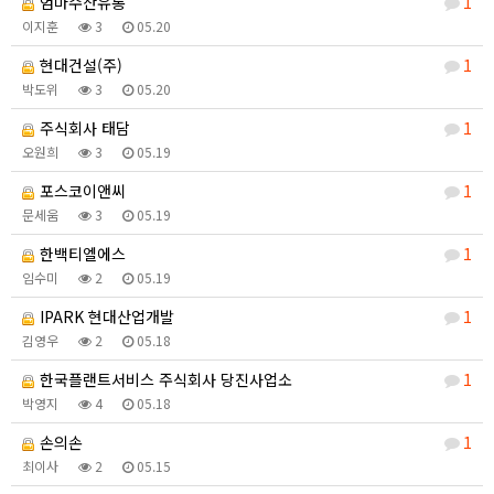
엄마수산유통
1
이지훈
3
05.20
현대건설(주)
1
박도위
3
05.20
주식회사 태담
1
오원희
3
05.19
포스코이앤씨
1
문세움
3
05.19
한백티엘에스
1
임수미
2
05.19
IPARK 현대산업개발
1
김영우
2
05.18
한국플랜트서비스 주식회사 당진사업소
1
박영지
4
05.18
손의손
1
최이사
2
05.15