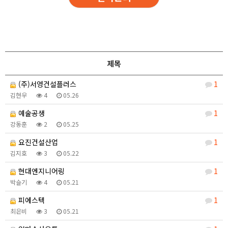
제목
(주)서영건설플러스
1
김현우
4
05.26
예술공생
1
강동훈
2
05.25
요진건설산업
1
김지호
3
05.22
현대엔지니어링
1
박슬기
4
05.21
피에스텍
1
최은비
3
05.21