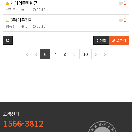
케이엠종합렌탈
1
류재훈
4
05.15
(주)여주전자
1
양동렬
2
05.15
정렬
글쓰기
6
7
8
9
10
고객센터
1566-3812