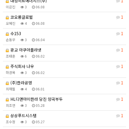
대성히트에너시스(주)
1
이은진
3
06.08
코오롱글로벌
1
오혜진
4
06.08
수153
1
손동우
3
06.04
광교 아쿠아플라넷
1
조태훈
6
06.02
주식회사 나우
1
하경목
3
06.02
(주)한라공영
1
최재필
4
06.01
HL디앤아이한라 당진 양곡부두
1
최조연
3
05.28
상상푸드시스템
1
조수정
3
05.27