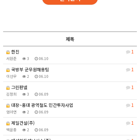
제목
한진
1
서원준
3
06.10
국방부 군무원채용팀
1
이선우
2
06.10
그린판넬
1
김정희
3
06.09
대장~홍대 광역철도 민간투자사업
1
엄아연
2
06.09
제일건설(주)
1
백윤종
2
06.09