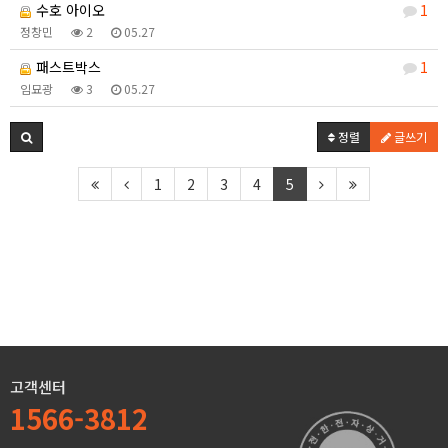
수호 아이오
1
정창민
2
05.27
패스트박스
1
임묘광
3
05.27
정렬
글쓰기
1
2
3
4
5
고객센터
1566-3812