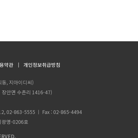
용약관
개인정보취급방침
일직동, 지아이디씨)
 장안면 수촌리 1416-47)
2, 02-863-5555 ㅣ Fax : 02-865-4494
기광명-0206호
ERVED.