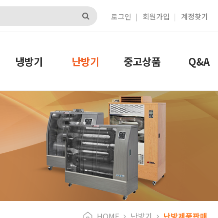
로그인
회원가입
계정찾기
냉방기
난방기
중고상품
Q&A
HOME
난방기
난방제품판매