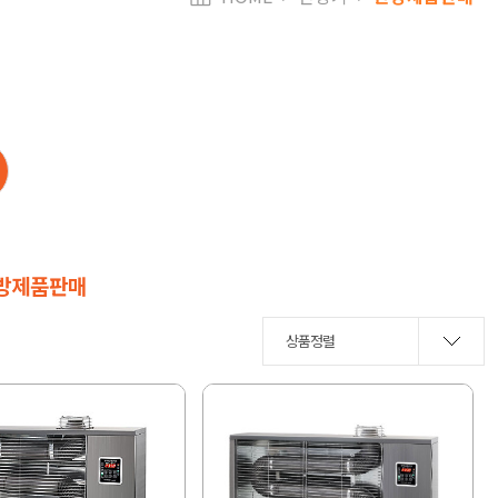
방제품판매
상품정렬