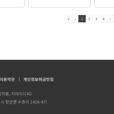
1
2
3
4
이용약관
개인정보취급방침
(일직동, 지아이디씨)
시 장안면 수촌리 1416-47)